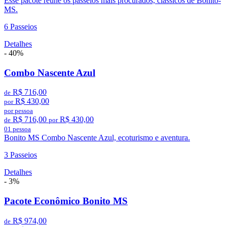
Esse pacote reúne os passeios mais procurados, clássicos de Bonito-
MS.
6 Passeios
Detalhes
- 40%
Combo Nascente Azul
R$ 716,00
de
R$ 430,00
por
por pessoa
R$ 716,00
R$ 430,00
de
por
01 pessoa
Bonito MS Combo Nascente Azul, ecoturismo e aventura.
3 Passeios
Detalhes
- 3%
Pacote Econômico Bonito MS
R$ 974,00
de