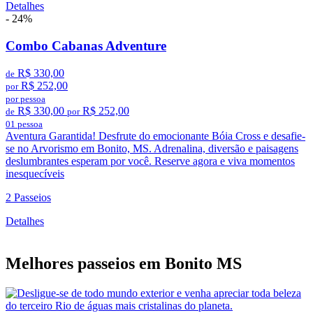
Detalhes
- 24%
Combo Cabanas Adventure
R$ 330,00
de
R$ 252,00
por
por pessoa
R$ 330,00
R$ 252,00
de
por
01 pessoa
Aventura Garantida! Desfrute do emocionante Bóia Cross e desafie-
se no Arvorismo em Bonito, MS. Adrenalina, diversão e paisagens
deslumbrantes esperam por você. Reserve agora e viva momentos
inesquecíveis
2 Passeios
Detalhes
Melhores passeios em
Bonito MS