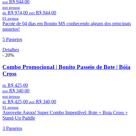
R$ 944,00
por
por pessoa
R$ 974,00
R$ 944,00
de
por
01 pessoa
Pacote de 04 dias em Bonito MS conhecendo alguns dos principais
passeios!
5 Passeios
Detalhes
- 20%
Combo Promocional | Bonito Passeio de Bote | Bóia
Cross
R$ 425,00
de
R$ 340,00
por
por pessoa
R$ 425,00
R$ 340,00
de
por
01 pessoa
Aproveite Agora! Super Combo Imperdível: Bote + Boia Cross +
Stand-Up Paddle
3 Passeios