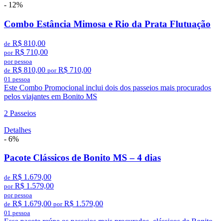
- 12%
Combo Estância Mimosa e Rio da Prata Flutuação
R$ 810,00
de
R$ 710,00
por
por pessoa
R$ 810,00
R$ 710,00
de
por
01 pessoa
Este Combo Promocional inclui dois dos passeios mais procurados
pelos viajantes em Bonito MS
2 Passeios
Detalhes
- 6%
Pacote Clássicos de Bonito MS – 4 dias
R$ 1.679,00
de
R$ 1.579,00
por
por pessoa
R$ 1.679,00
R$ 1.579,00
de
por
01 pessoa